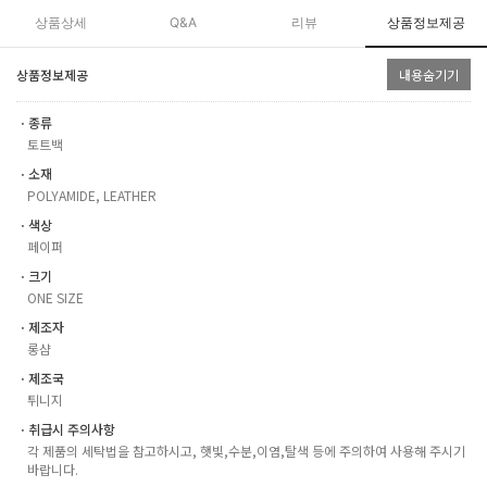
상품상세
Q&A
리뷰
상품정보제공
상품정보제공
내용숨기기
ㆍ종류
토트백
ㆍ소재
POLYAMIDE, LEATHER
ㆍ색상
페이퍼
ㆍ크기
ONE SIZE
ㆍ제조자
롱샴
ㆍ제조국
튀니지
ㆍ취급시 주의사항
각 제품의 세탁법을 참고하시고, 햇빛,수분,이염,탈색 등에 주의하여 사용해 주시기
바랍니다.