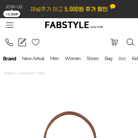
JOIN US
LOGIN
ORDER
MYPAGE
BOARD
+5,000P
New Arrival
Men
Women
Shoes
Bag
Acc
Kid
Brand
Brand
Longchamp
Bag