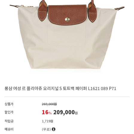
롱샴 여성 르 플리아쥬 오리지널 S 토트백 페이퍼 L1621 089 P71
상품가
269,000원
16
209,000
할인가
%
원
적립금
1,719원
배송비
(무료)