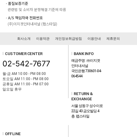
ㆍ품질보증기준
관련법 및 소비자 분쟁해결 기준에 따름
ㆍA/S 책임자와 전화번호
(주)이지겟인터내셔널 (팹스타일)
회사소개
이용약관
개인정보취급방침
이용안내
제휴문의
l
CUSTOMER CENTER
l
BANK INFO
예금주명 : ㈜이지겟
02-542-7677
인터내셔널
국민은행 730601-04-
월-금 AM 10:00 - PM 08:00
064544
토요일 AM 11:00 - PM 08:00
공휴일 AM 11:00 - PM 07:00
일요일 휴무
l
RETURN &
EXCHANGE
서울 성동구 성수이로
22길 43 금오빌딩 4
층 팹스타일
l
OFFLINE