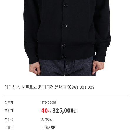
아미 남성 하트로고 울 가디건 블랙 HKC361 001 009
상품가
579,000원
40
325,000
할인가
%
원
적립금
3,791원
배송비
(무료)