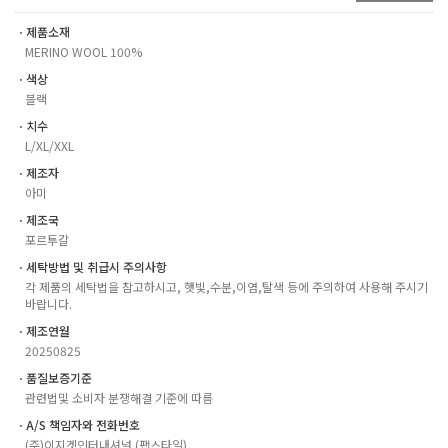
ㆍ제품소재
MERINO WOOL 100%
ㆍ색상
블랙
ㆍ치수
L/XL/XXL
ㆍ제조자
아미
ㆍ제조국
포르투갈
ㆍ세탁방법 및 취급시 주의사항
각 제품의 세탁법을 참고하시고, 햇빛,수분,이염,탈색 등에 주의하여 사용해 주시기
바랍니다.
ㆍ제조연월
20250825
ㆍ품질보증기준
관련법및 소비자 분쟁해결 기준에 따름
ㆍA/S 책임자와 전화번호
(주)이지겟인터내셔널 (팹스타일)