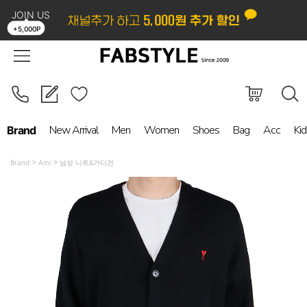
JOIN US
LOGIN
ORDER
MYPAGE
BOARD
+5,000P
New Arrival
Men
Women
Shoes
Bag
Acc
Kid
Brand
Brand
Ami
남성 니트&가디건