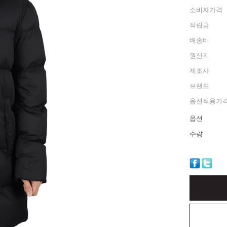
소비자가격
적립금
배송비
원산지
제조사
브랜드
옵션적용가
옵션
수량