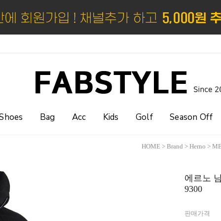
Shoes
Bag
Acc
Kids
Golf
Season Off
HOME
>
Brand
>
Herno
>
M
에르노 남성
9300
판매가격