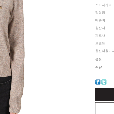
소비자가격
적립금
배송비
원산지
제조사
브랜드
옵션적용가
옵션
수량