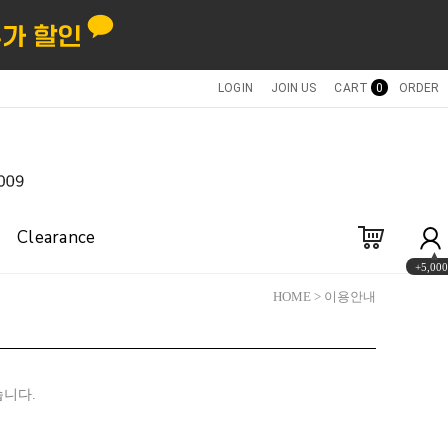
LOGIN
JOIN US
CART
0
ORDER
Clearance
+5,000
HOME
> 이용안내
습니다.