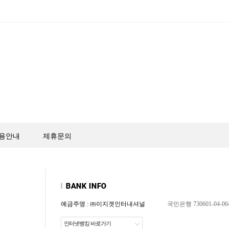
용안내
제휴문의
예금주명 : ㈜이지겟인터내셔널
국민은행 730601-04-06
인터넷뱅킹 바로가기