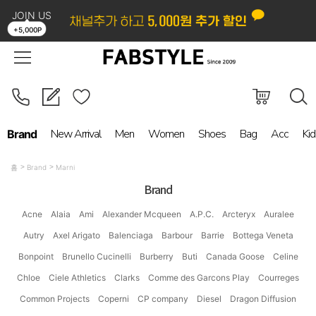
JOIN US
LOGIN
ORDER
MYPAGE
BOARD
+5,000P
New Arrival
Men
Women
Shoes
Bag
Acc
Kid
Brand
홈
Brand
Marni
Brand
Acne
Alaia
Ami
Alexander Mcqueen
A.P.C.
Arcteryx
Auralee
Autry
Axel Arigato
Balenciaga
Barbour
Barrie
Bottega Veneta
Bonpoint
Brunello Cucinelli
Burberry
Buti
Canada Goose
Celine
Chloe
Ciele Athletics
Clarks
Comme des Garcons Play
Courreges
Common Projects
Coperni
CP company
Diesel
Dragon Diffusion