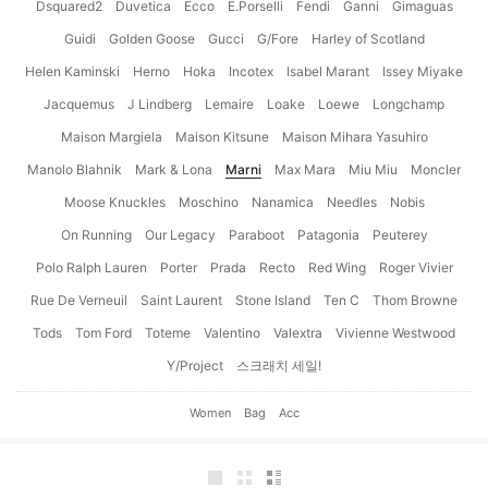
Dsquared2
Duvetica
Ecco
E.Porselli
Fendi
Ganni
Gimaguas
Guidi
Golden Goose
Gucci
G/Fore
Harley of Scotland
Helen Kaminski
Herno
Hoka
Incotex
Isabel Marant
Issey Miyake
Jacquemus
J Lindberg
Lemaire
Loake
Loewe
Longchamp
Maison Margiela
Maison Kitsune
Maison Mihara Yasuhiro
Manolo Blahnik
Mark & Lona
Marni
Max Mara
Miu Miu
Moncler
Moose Knuckles
Moschino
Nanamica
Needles
Nobis
On Running
Our Legacy
Paraboot
Patagonia
Peuterey
Polo Ralph Lauren
Porter
Prada
Recto
Red Wing
Roger Vivier
Rue De Verneuil
Saint Laurent
Stone Island
Ten C
Thom Browne
Tods
Tom Ford
Toteme
Valentino
Valextra
Vivienne Westwood
Y/Project
스크래치 세일!
Women
Bag
Acc