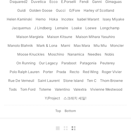
Dsquared2
Duvetica
Ecco
E.Porselli
Fendi
Ganni
Gimaguas
Guidi
Golden Goose
Gucci
G/Fore
Harley of Scotland
Helen Kaminski
Herno
Hoka
Incotex
Isabel Marant
Issey Miyake
Jacquemus
J Lindberg
Lemaire
Loake
Loewe
Longchamp
Maison Margiela
Maison Kitsune
Maison Mihara Yasuhiro
Manolo Blahnik
Mark & Lona
Marni
Max Mara
Miu Miu
Moncler
Moose Knuckles
Moschino
Nanamica
Needles
Nobis
On Running
Our Legacy
Paraboot
Patagonia
Peuterey
Polo Ralph Lauren
Porter
Prada
Recto
Red Wing
Roger Vivier
Rue De Verneuil
Saint Laurent
Stone Island
Ten C
Thom Browne
Tods
Tom Ford
Toteme
Valentino
Valextra
Vivienne Westwood
Y/Project
스크래치 세일!
Top
Bottom