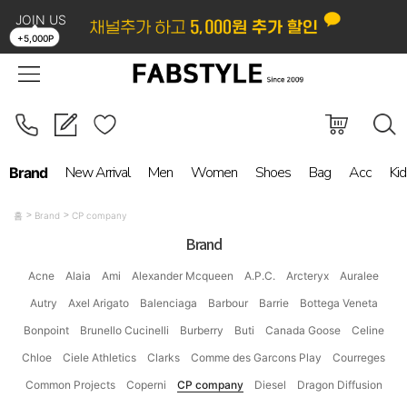
JOIN US
LOGIN
ORDER
MYPAGE
BOARD
+5,000P
New Arrival
Men
Women
Shoes
Bag
Acc
Kid
Brand
홈
Brand
CP company
Brand
Acne
Alaia
Ami
Alexander Mcqueen
A.P.C.
Arcteryx
Auralee
Autry
Axel Arigato
Balenciaga
Barbour
Barrie
Bottega Veneta
Bonpoint
Brunello Cucinelli
Burberry
Buti
Canada Goose
Celine
Chloe
Ciele Athletics
Clarks
Comme des Garcons Play
Courreges
Common Projects
Coperni
CP company
Diesel
Dragon Diffusion